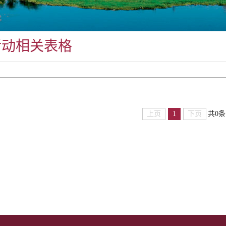
活动相关表格
上页
1
下页
共0条